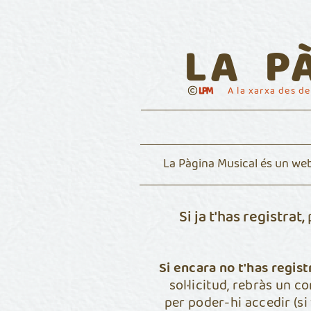
LA P
A la xarxa des d
La Pàgina Musical és un web
Si ja t'has registrat,
p
Si encara no t'has regist
sol·licitud, rebràs un c
per poder-hi accedir (si